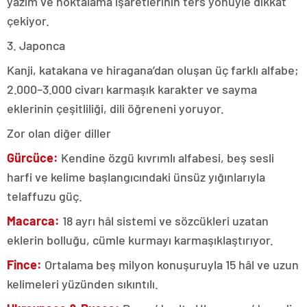
yazım ve noktalama işaretlerinin ters yönüyle dikkat
çekiyor.
3. Japonca
Kanji, katakana ve hiragana’dan oluşan üç farklı alfabe;
2.000–3.000 civarı karmaşık karakter ve sayma
eklerinin çeşitliliği, dili öğreneni yoruyor.
Zor olan diğer diller
Gürcüce:
Kendine özgü kıvrımlı alfabesi, beş sesli
harfi ve kelime başlangıcındaki ünsüz yığınlarıyla
telaffuzu güç.
Macarca:
18 ayrı hâl sistemi ve sözcükleri uzatan
eklerin bolluğu, cümle kurmayı karmaşıklaştırıyor.
Fince:
Ortalama beş milyon konuşuruyla 15 hâl ve uzun
kelimeleri yüzünden sıkıntılı.