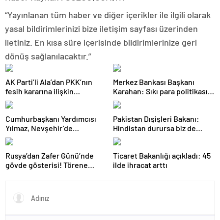
“Yayınlanan tüm haber ve diğer içerikler ile ilgili olarak
yasal bildirimlerinizi bize iletişim sayfası üzerinden
iletiniz. En kısa süre içerisinde bildirimlerinize geri
dönüş sağlanılacaktır.”
AK Parti’li Ala’dan PKK’nın
Merkez Bankası Başkanı
fesih kararına ilişkin
Karahan: Sıkı para politikası
açıklama: Pazarlık söz konusu
duruşumuz sürecek
değildir
Cumhurbaşkanı Yardımcısı
Pakistan Dışişleri Bakanı:
Yılmaz, Nevşehir’de
Hindistan durursa biz de
temaslarda bulundu! ‘Hiç
duracağız
kimsenin tereddütü olmasın’
Rusya’dan Zafer Günü’nde
Ticaret Bakanlığı açıkladı: 45
gövde gösterisi! Törene
ilde ihracat arttı
damga vuran anlar