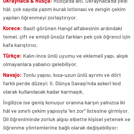
Ukraynaca & Rusça:
Rusça’da altı, Ukraynaca’da yedi
hâl; çok sayıda yazım kuralı istisnası ve zengin çekim
yapıları öğrenmeyi zorlaştırıyor.
Korece:
Basit görünen Hangıl alfabesinin ardındaki
temel, çift ve emişli ünsüz farkları pek çok öğrenci için
kafa karıştırıcı.
Türkçe:
Kalın-ince ünlü uyumu ve eklemeli yapı, alışık
olmayanlara yabancı gelebiliyor.
Navajo:
Tonlu yapısı, kısa-uzun ünlü ayrımı ve dört
farklı perde düzeyi; II. Dünya Savaşı’nda askerî kod
olarak kullanılacak kadar karmaşık.
İngilizce ise geniş konuşur oranına karşın yalnızca iki
hâl ve sınırlı çekim yapısıyla “en zor” listesine girmiyor.
Dil öğreniminde zorluk algısı elbette kişisel yetenek ve
öğrenme yöntemlerine bağlı olarak değişebiliyor;