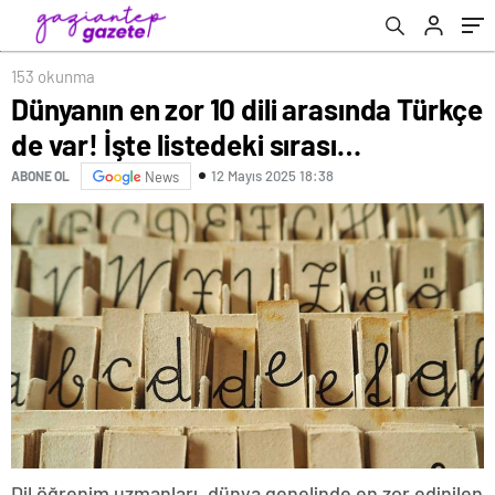
153 okunma
Dünyanın en zor 10 dili arasında Türkçe
de var! İşte listedeki sırası…
12 Mayıs 2025 18:38
ABONE OL
News
Dil öğrenim uzmanları, dünya genelinde en zor edinilen