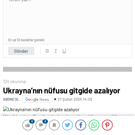
En az 10 karakter gerekli
Gönder
124 okunma
Ukrayna’nın nüfusu gitgide azalıyor
27 Şubat 2025 14:03
ABONE OL
News
Washington Post’un haberine göre, Ukrayna nüfus
0
0
0
0
bakımından küçülüyor.