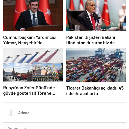
değildir
Cumhurbaşkanı Yardımcısı
Pakistan Dışişleri Bakanı:
Yılmaz, Nevşehir’de
Hindistan durursa biz de
temaslarda bulundu! ‘Hiç
duracağız
kimsenin tereddütü olmasın’
Rusya’dan Zafer Günü’nde
Ticaret Bakanlığı açıkladı: 45
gövde gösterisi! Törene
ilde ihracat arttı
damga vuran anlar