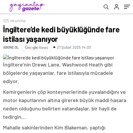
125 okunma
İngiltere’de kedi büyüklüğünde fare
istilası yaşanıyor
27 Şubat 2025 14:03
ABONE OL
News
İngiltere’nin Drews Lane, Washwood Heath gibi
bölgelerde yaşayanlar, fare istilasıyla mücadele
ediyor.
Kemirgenlerin çöp konteynerlerinde yuvalandığını ve
motor kaputlarının altına girerek büyük maddi hasara
neden olduğunu belirten vatandaşlar, bir hayli de
tedirgin…
Mahalle sakinlerinden Kim Blakeman, yaptığı