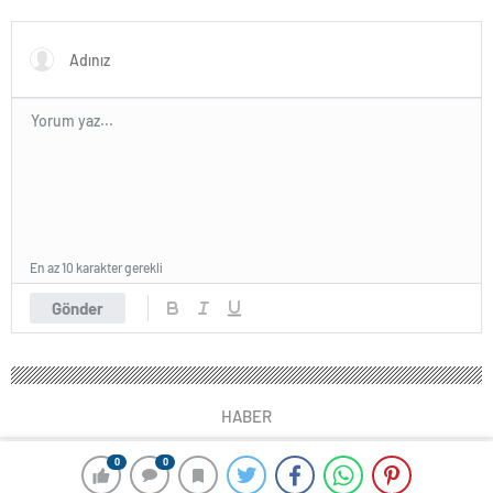
damga vuran anlar
En az 10 karakter gerekli
Gönder
HABER
0
0