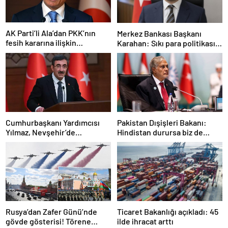
AK Parti’li Ala’dan PKK’nın
Merkez Bankası Başkanı
fesih kararına ilişkin
Karahan: Sıkı para politikası
açıklama: Pazarlık söz konusu
duruşumuz sürecek
değildir
Cumhurbaşkanı Yardımcısı
Pakistan Dışişleri Bakanı:
Yılmaz, Nevşehir’de
Hindistan durursa biz de
temaslarda bulundu! ‘Hiç
duracağız
kimsenin tereddütü olmasın’
Rusya’dan Zafer Günü’nde
Ticaret Bakanlığı açıkladı: 45
gövde gösterisi! Törene
ilde ihracat arttı