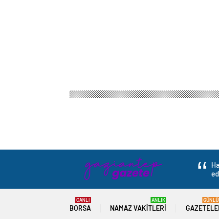
Ha
ed
CANLI
ANLIK
GÜNLÜ
BORSA
NAMAZ VAKITLERI
GAZETELE