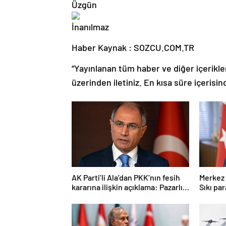
Haber Kaynak : SOZCU.COM.TR
“Yayınlanan tüm haber ve diğer içerikler i
üzerinden iletiniz. En kısa süre içerisin
AK Parti’li Ala’dan PKK’nın fesih
Merkez 
kararına ilişkin açıklama: Pazarlık
Sıkı pa
söz konusu değildir
sürece