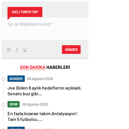
HIZLI YORUM YAP
GÖNDER
SON DAKİKA
HABERLERİ
GÜNDEM
06 Ağustos 2026
Joe Biden 6 aylık hedeflerini açıkladı.
Senato buz gibi…
SPOR
06 Ağustos 2026
En fazla kızaran takım Antalyaspor!
Tam 5 futbolcu….