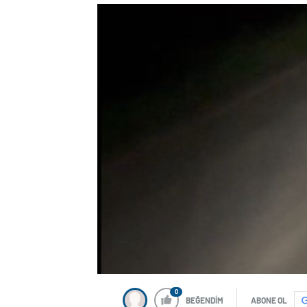
0
BEĞENDİM
ABONE OL