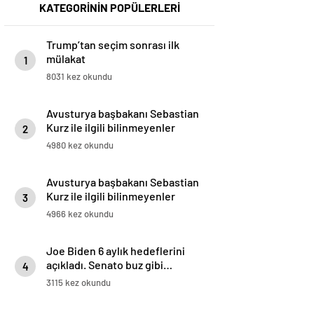
KATEGORİNİN POPÜLERLERİ
Trump’tan seçim sonrası ilk
mülakat
1
8031 kez okundu
Avusturya başbakanı Sebastian
Kurz ile ilgili bilinmeyenler
2
4980 kez okundu
Avusturya başbakanı Sebastian
Kurz ile ilgili bilinmeyenler
3
4966 kez okundu
Joe Biden 6 aylık hedeflerini
açıkladı. Senato buz gibi…
4
3115 kez okundu