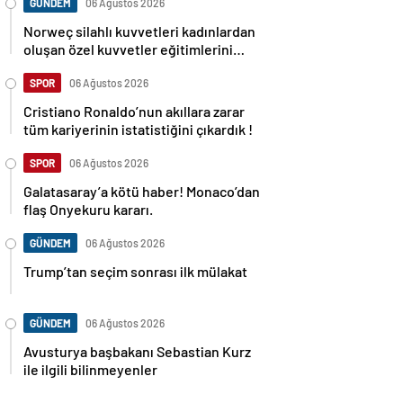
GÜNDEM
06 Ağustos 2026
Norweç silahlı kuvvetleri kadınlardan
oluşan özel kuvvetler eğitimlerini
başlattı.
SPOR
06 Ağustos 2026
Cristiano Ronaldo’nun akıllara zarar
tüm kariyerinin istatistiğini çıkardık !
SPOR
06 Ağustos 2026
Galatasaray’a kötü haber! Monaco’dan
flaş Onyekuru kararı.
GÜNDEM
06 Ağustos 2026
Trump’tan seçim sonrası ilk mülakat
GÜNDEM
06 Ağustos 2026
Avusturya başbakanı Sebastian Kurz
ile ilgili bilinmeyenler