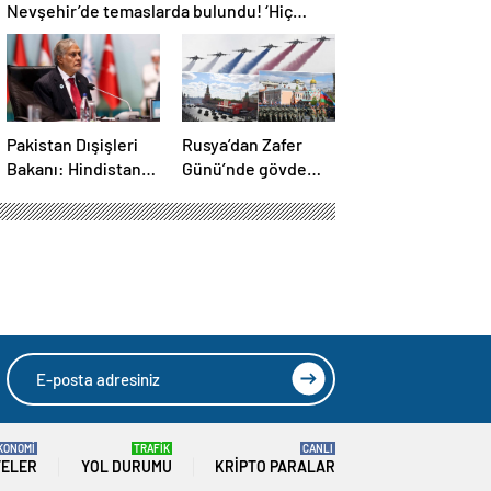
Nevşehir’de temaslarda bulundu! ‘Hiç
kimsenin tereddütü olmasın’
Pakistan Dışişleri
Rusya’dan Zafer
Bakanı: Hindistan
Günü’nde gövde
durursa biz de
gösterisi! Törene
duracağız
damga vuran anlar
KONOMİ
TRAFİK
CANLI
TELER
YOL DURUMU
KRIPTO PARALAR