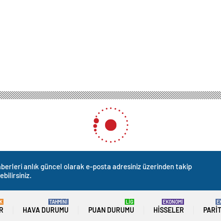
berleri anlık güncel olarak e-posta adresiniz üzerinden takip
ebilirsiniz.
K
TAHMİNİ
LİG
EKONOMİ
E
R
HAVA DURUMU
PUAN DURUMU
HISSELER
PARI