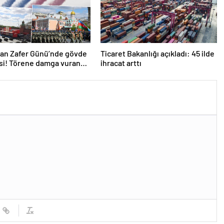
dan Zafer Günü’nde gövde
Ticaret Bakanlığı açıkladı: 45 ilde
si! Törene damga vuran
ihracat arttı