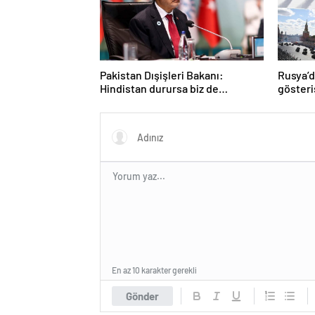
Pakistan Dışişleri Bakanı:
Rusya’
Hindistan durursa biz de
gösteri
duracağız
anlar
En az 10 karakter gerekli
Gönder