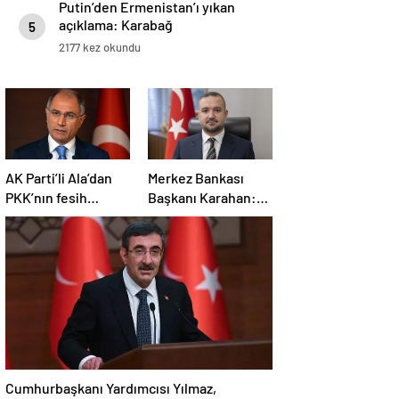
Putin’den Ermenistan’ı yıkan
açıklama: Karabağ
5
Azerbaycan’ın ayrılmaz bir
2177 kez okundu
parçasıdır!
AK Parti’li Ala’dan
Merkez Bankası
PKK’nın fesih
Başkanı Karahan:
kararına ilişkin
Sıkı para politikası
açıklama: Pazarlık
duruşumuz sürecek
söz konusu değildir
Cumhurbaşkanı Yardımcısı Yılmaz,