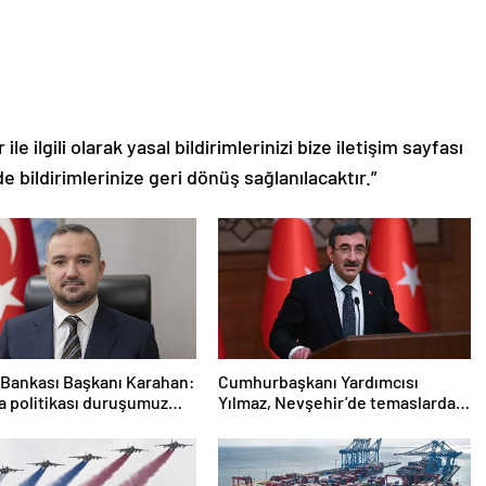
le ilgili olarak yasal bildirimlerinizi bize iletişim sayfası
de bildirimlerinize geri dönüş sağlanılacaktır.”
Bankası Başkanı Karahan:
Cumhurbaşkanı Yardımcısı
ra politikası duruşumuz
Yılmaz, Nevşehir’de temaslarda
k
bulundu! ‘Hiç kimsenin tereddütü
olmasın’