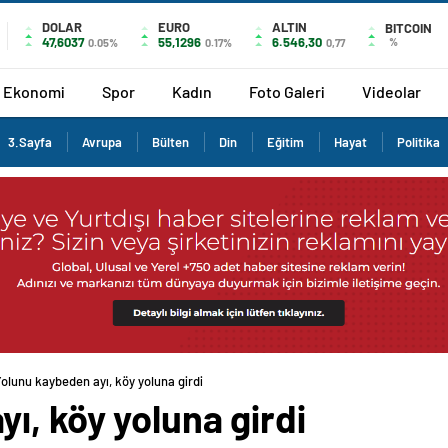
DOLAR
EURO
ALTIN
BITCOIN
47,6037
55,1296
6.546,30
%
0.05%
0.17%
0,77
Ekonomi
Spor
Kadın
Foto Galeri
Videolar
3.Sayfa
Avrupa
Bülten
Din
Eğitim
Hayat
Politika
olunu kaybeden ayı, köy yoluna girdi
ı, köy yoluna girdi