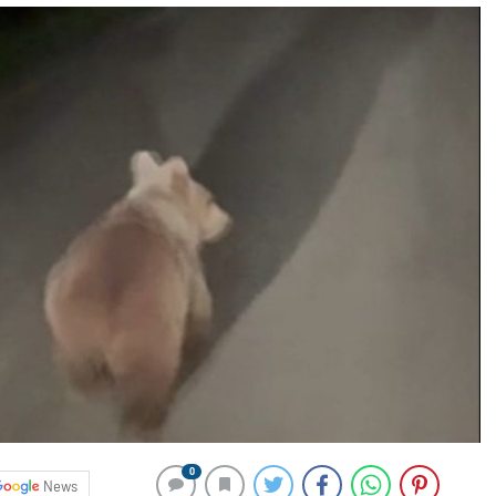
0
News